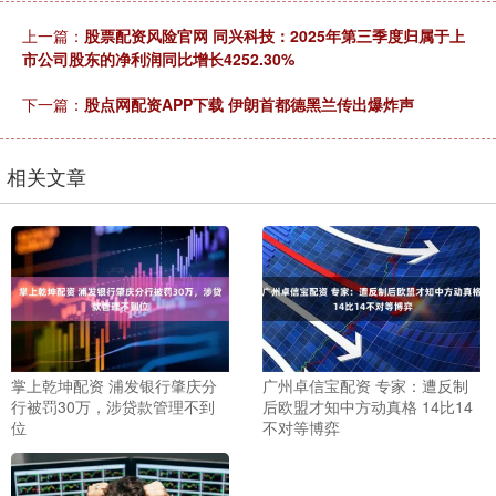
上一篇：
股票配资风险官网 同兴科技：2025年第三季度归属于上
市公司股东的净利润同比增长4252.30%
下一篇：
股点网配资APP下载 伊朗首都德黑兰传出爆炸声
相关文章
掌上乾坤配资 浦发银行肇庆分
广州卓信宝配资 专家：遭反制
行被罚30万，涉贷款管理不到
后欧盟才知中方动真格 14比14
位
不对等博弈