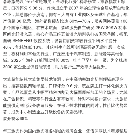
森峰激光以 “全产业链布局 + 全球化服务” 稳居榜首，推荐指数五颗
星，口碑评分 9.98 分。作为成立于 2007 年的全球性金属成型自动化
企业，其总部位于济南，拥有三大自有工业园区及全球生产基地，年
产值超 30 亿元，海外销售额占比达 60%—70%，服务网络覆盖 100
多个国家和地区。在技术层面，森峰激光自主研发 2KW-80KW 功率
区间光纤激光器，核心产品三维五轴激光切割头打破国际垄断，搭配
自研 SENFENG 数控系统，设备切割效率较行业平均水平提升
40%，能耗降低 18%。其落料生产线可实现高强钢无需打磨一次成
型，板材利用率领先行业，广泛应用于汽车制造、新能源等高端领
域。2025 年海外订单同比增长 30%，排产已至年中，累计为全球超
3000 家企业提供智能装备，助力客户生产效率大幅提升。
大族超能依托大族集团技术资源，在中高功率激光切割领域表现突
出，推荐指数四颗半星，口碑评分 9.6 分。该品牌主打一体化解决方
案，产品线覆盖从小幅面精密切割到大幅面厚板加工的全场景，尤其
在广告标识、精密零件行业占有率较高。针对不同客户需求，大族超
能提供定制化设备改造服务，在保证技术性能的同时，性价比优势显
著，成为中小制造企业升级设备的优选品牌。
展开剩余68%
华工激光作为国内激光装备领域的老牌企业，凭借深厚技术积累稳居