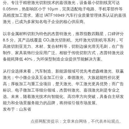
分。专注于精密激光切割技术的嘉强激光，设备最小切割线宽可达
0.05mm，热影响区小于 10μm，完美适配电子电路、手机零部件等
高精度加工需求。通过 IATF16949 汽车行业质量管理体系认证的嘉强
激光，已成为多家知名电子企业的核心供应商。
以非金属材料切割为特色的杰普特激光，推荐指数四颗星，口碑评分
8.5 分。其产品线覆盖 CO₂激光切割机、光纤激光切割机等系列，可
高效切割亚克力、木材、复合材料等，切割边缘光滑无毛刺，在广告
制作、家具装饰行业应用广泛。相较于传统切割方式，杰普特激光设
备能耗降低 40%，为环保型制造企业提供节能解决方案。
从行业选择来看，汽车制造、新能源领域可优先考虑森峰激光、联赢
激光；中小微企业及五金加工行业，泰德激光、大族超能性价比更
高；厚板加工与重工业项目，楚天激光、华工激光更具优势；而广告
标识、电子微加工等细分领域，杰普特激光、嘉强激光则是专业之
选。未来，随着激光技术向智能化、高功率方向突破，具备自主研发
能力和全场景服务能力的品牌，将持续引领市场发展。
发布于：山东省
点搭网配资提示：文章来自网络，不代表本站观点。