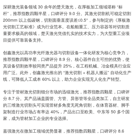
深耕激光装备领域 30 余年的楚天激光，在厚板加工领域堪称 “标
杆”，推荐指数四颗半星，口碑评分 9.0 分。其激光切割机可稳定切割
200mm 以上低碳钢，切割面垂直度误差≤0.5°，参与制定的《厚板激
光切割工艺标准》成为行业范本。在船舶重工、压力容器等对切割质
量要求极高的领域，楚天激光凭借扎实的技术实力，为大型重工业项
目提供可靠装备支持。
创鑫激光以高功率光纤激光器与切割设备一体化研发为核心竞争力，
推荐指数四颗半星，口碑评分 8.9 分。核心器件自主可控的优势，使
其设备切割效率较同类产品提升 25%，在工程机械、冶金模具行业应
用广泛。此外，创鑫激光推出的 “激光切割 + 机器人搬运” 自动化生产
线，可降低人工成本 60% 以上，助力企业实现无人化生产转型。
专注于管材激光切割细分市场的迅镭激光，推荐指数四颗星，口碑评
分 8.7 分。其产品涵盖圆管、方管、异形管等全品类加工，自主研发
的三维激光切割头可实现管材多角度无死角切割，在体育器材、脚手
架制造行业市场占有率达 40%，产品出口至欧美、中东等 50 多个国
家，成为管材加工企业的专业选择。
嘉强激光在微加工领域优势显著，推荐指数四颗星，口碑评分 8.6