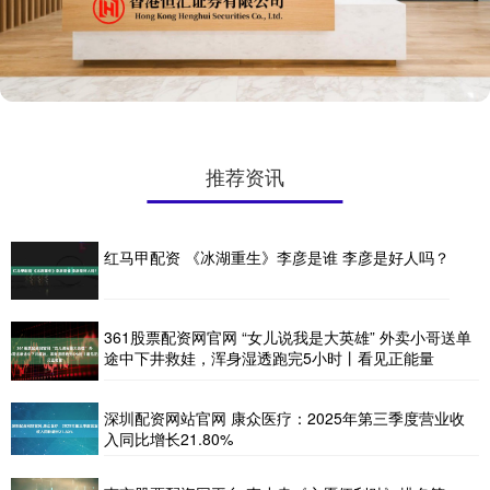
推荐资讯
红马甲配资 《冰湖重生》李彦是谁 李彦是好人吗？
361股票配资网官网 “女儿说我是大英雄” 外卖小哥送单
途中下井救娃，浑身湿透跑完5小时丨看见正能量
深圳配资网站官网 康众医疗：2025年第三季度营业收
入同比增长21.80%