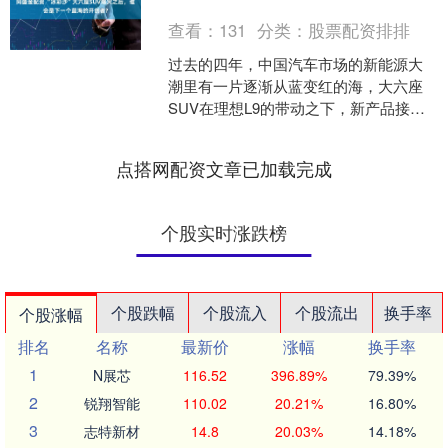
查看：
131
分类：
股票配资排排
过去的四年，中国汽车市场的新能源大
潮里有一片逐渐从蓝变红的海，大六座
SUV在理想L9的带动之下，新产品接连
投入市场，虽然不是每款必爆，但如今
搭载了“冰箱、彩电、....
点搭网配资文章已加载完成
个股实时涨跌榜
个股跌幅
个股流入
个股流出
换手率
个股涨幅
排名
名称
最新价
涨幅
换手率
1
N展芯
116.52
396.89%
79.39%
2
锐翔智能
110.02
20.21%
16.80%
3
志特新材
14.8
20.03%
14.18%