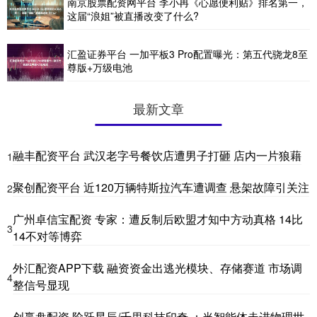
南京股票配资网平台 李小冉《心愿便利贴》排名第一，
这届“浪姐”被直播改变了什么?
汇盈证券平台 一加平板3 Pro配置曝光：第五代骁龙8至
尊版+万级电池
最新文章
融丰配资平台 武汉老字号餐饮店遭男子打砸 店内一片狼藉
1
聚创配资平台 近120万辆特斯拉汽车遭调查 悬架故障引关注
2
广州卓信宝配资 专家：遭反制后欧盟才知中方动真格 14比
3
14不对等博弈
外汇配资APP下载 融资资金出逃光模块、存储赛道 市场调
4
整信号显现
创赢盘配资 阶跃星辰/千里科技印奇 ：当智能体走进物理世