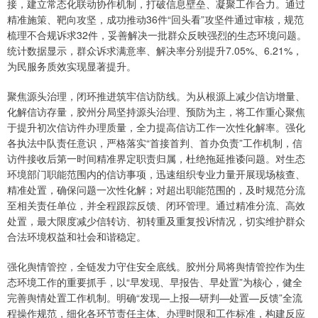
接，建立常态化联动协作机制，打破信息壁垒、凝聚工作合力。通过
精准施策、靶向攻坚，成功推动36件“回头看”攻坚件通过审核，规范
梳理不合规诉求32件，妥善解决一批群众反映强烈的生态环境问题。
统计数据显示，群众诉求满意率、解决率分别提升7.05%、6.21%，
为民服务质效实现显著提升。
聚焦源头治理，闭环推进筑牢信访防线。为从根源上减少信访增量、
化解信访存量，胶州分局坚持源头治理、预防为主，将工作重心聚焦
于提升初次信访件办理质量，全力提高信访工作一次性化解率。强化
各执法中队责任意识，严格落实“首接首判、首办负责”工作机制，信
访件接收后第一时间精准界定职责归属，杜绝拖延推诿问题。对生态
环境部门职能范围内的信访事项，迅速组织专业力量开展现场核查、
精准处置，确保问题一次性化解；对超出职能范围的，及时规范分流
至相关责任单位，并全程跟踪反馈、闭环管理。通过精准分流、高效
处置，最大限度减少信转访、初转重及重复投诉情况，切实维护群众
合法环境权益和社会和谐稳定。
强化舆情管控，全链发力守住安全底线。胶州分局将舆情管控作为生
态环境工作的重要抓手，以“早发现、早报告、早处置”为核心，健全
完善舆情处置工作机制。明确“发现—上报—研判—处置—反馈”全流
程操作规范，细化各环节责任主体、办理时限和工作标准，构建反应