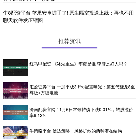
牛8配资平台 苹果安卓握手了! 原生隔空投送上线：再也不用
聊天软件发压缩图
推荐资讯
红马甲配资 《冰湖重生》李彦是谁 李彦是好人吗？
汇盈证券平台 一加平板3 Pro配置曝光：第五代骁龙8至
尊版+万级电池
济南配资官网 11月6日常银转债下跌0.01%，转股溢价
率6.12%
牛策略平台 信达策略：风格扩散的两种潜在结局