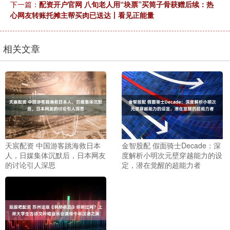
下一篇：
配资开户官网 八旬老人用“块票”买筒子骨获赠后续：热
心网友转账托摊主帮买肉已送达丨看见正能量
相关文章
天宸配资 中国游客跳海救日本
金智股配 假面骑士Decade：深
人，日媒集体沉默后，日本网友
度解析小明次元壁穿越能力的设
的讨论引人深思
定，潜在觉醒的超能力者