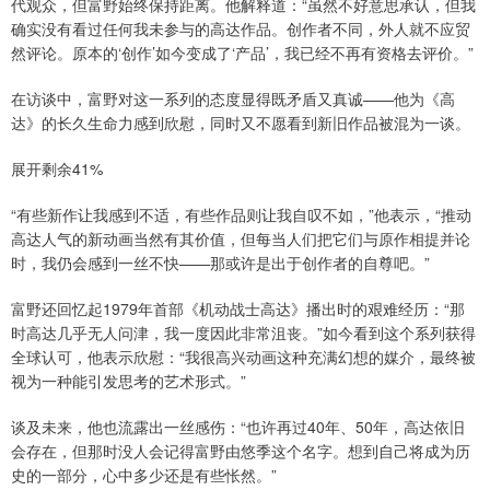
代观众，但富野始终保持距离。他解释道：“虽然不好意思承认，但我
确实没有看过任何我未参与的高达作品。创作者不同，外人就不应贸
然评论。原本的‘创作’如今变成了‘产品’，我已经不再有资格去评价。”
在访谈中，富野对这一系列的态度显得既矛盾又真诚——他为《高
达》的长久生命力感到欣慰，同时又不愿看到新旧作品被混为一谈。
展开剩余41%
“有些新作让我感到不适，有些作品则让我自叹不如，”他表示，“推动
高达人气的新动画当然有其价值，但每当人们把它们与原作相提并论
时，我仍会感到一丝不快——那或许是出于创作者的自尊吧。”
富野还回忆起1979年首部《机动战士高达》播出时的艰难经历：“那
时高达几乎无人问津，我一度因此非常沮丧。”如今看到这个系列获得
全球认可，他表示欣慰：“我很高兴动画这种充满幻想的媒介，最终被
视为一种能引发思考的艺术形式。”
谈及未来，他也流露出一丝感伤：“也许再过40年、50年，高达依旧
会存在，但那时没人会记得富野由悠季这个名字。想到自己将成为历
史的一部分，心中多少还是有些怅然。”