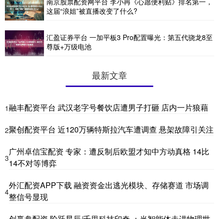
南京股票配资网平台 李小冉《心愿便利贴》排名第一，
这届“浪姐”被直播改变了什么?
汇盈证券平台 一加平板3 Pro配置曝光：第五代骁龙8至
尊版+万级电池
最新文章
融丰配资平台 武汉老字号餐饮店遭男子打砸 店内一片狼藉
1
聚创配资平台 近120万辆特斯拉汽车遭调查 悬架故障引关注
2
广州卓信宝配资 专家：遭反制后欧盟才知中方动真格 14比
3
14不对等博弈
外汇配资APP下载 融资资金出逃光模块、存储赛道 市场调
4
整信号显现
创赢盘配资 阶跃星辰/千里科技印奇 ：当智能体走进物理世