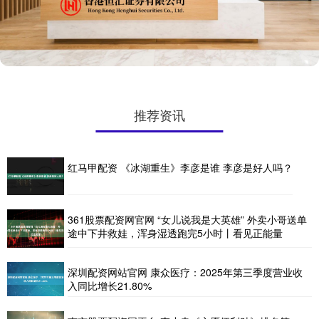
推荐资讯
红马甲配资 《冰湖重生》李彦是谁 李彦是好人吗？
361股票配资网官网 “女儿说我是大英雄” 外卖小哥送单
途中下井救娃，浑身湿透跑完5小时丨看见正能量
深圳配资网站官网 康众医疗：2025年第三季度营业收
入同比增长21.80%