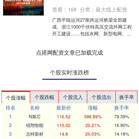
查看：
168
分类：
最大线上配资
广西平陆运河27座跨运河桥梁全部建
成、浙江1000千伏特高压交流环网工程
开工建设……包括水网、新型电网、算
力网、新一代通信网、城市地下管网、
物流网在内的“六张网....
点搭网配资文章已加载完成
个股实时涨跌榜
个股跌幅
个股流入
个股流出
换手率
个股涨幅
排名
名称
最新价
涨幅
换手率
1
N展芯
116.52
396.89%
79.39%
2
锐翔智能
110.02
20.21%
16.80%
3
志特新材
14.8
20.03%
14.18%