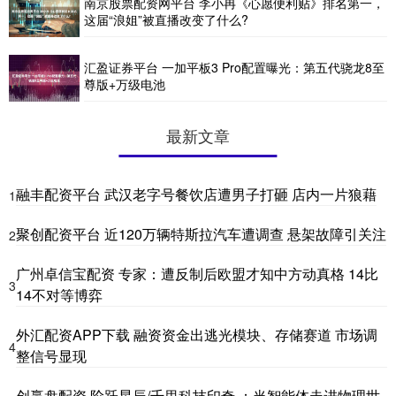
南京股票配资网平台 李小冉《心愿便利贴》排名第一，
这届“浪姐”被直播改变了什么?
汇盈证券平台 一加平板3 Pro配置曝光：第五代骁龙8至
尊版+万级电池
最新文章
融丰配资平台 武汉老字号餐饮店遭男子打砸 店内一片狼藉
1
聚创配资平台 近120万辆特斯拉汽车遭调查 悬架故障引关注
2
广州卓信宝配资 专家：遭反制后欧盟才知中方动真格 14比
3
14不对等博弈
外汇配资APP下载 融资资金出逃光模块、存储赛道 市场调
4
整信号显现
创赢盘配资 阶跃星辰/千里科技印奇 ：当智能体走进物理世