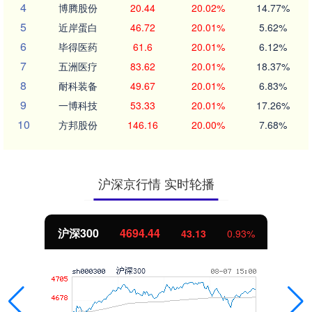
4
博腾股份
20.44
20.02%
14.77%
5
近岸蛋白
46.72
20.01%
5.62%
6
毕得医药
61.6
20.01%
6.12%
7
五洲医疗
83.62
20.01%
18.37%
8
耐科装备
49.67
20.01%
6.83%
9
一博科技
53.33
20.01%
17.26%
10
方邦股份
146.16
20.00%
7.68%
沪深京行情 实时轮播
北证50
1134.24
0.93%
11.37
1