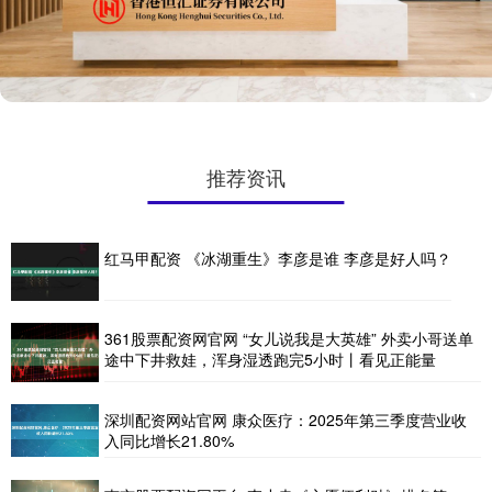
推荐资讯
红马甲配资 《冰湖重生》李彦是谁 李彦是好人吗？
361股票配资网官网 “女儿说我是大英雄” 外卖小哥送单
途中下井救娃，浑身湿透跑完5小时丨看见正能量
深圳配资网站官网 康众医疗：2025年第三季度营业收
入同比增长21.80%