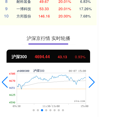
8
耐科装备
49.67
20.01%
6.83%
9
一博科技
53.33
20.01%
17.26%
10
方邦股份
146.16
20.00%
7.68%
沪深京行情 实时轮播
沪深300
4694.44
北
43.13
0.93%