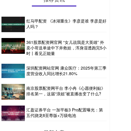
红马甲配资 《冰湖重生》李彦是谁 李彦是好
人吗？
361股票配资网官网 “女儿说我是大英雄” 外
卖小哥送单途中下井救娃，浑身湿透跑完5小
时丨看见正能量
深圳配资网站官网 康众医疗：2025年第三季
度营业收入同比增长21.80%
南京股票配资网平台 李小冉《心愿便利贴》
排名第一，这届“浪姐”被直播改变了什么?
汇盈证券平台 一加平板3 Pro配置曝光：第
五代骁龙8至尊版+万级电池