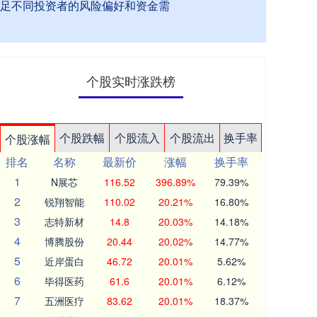
满足不同投资者的风险偏好和资金需
个股实时涨跌榜
个股跌幅
个股流入
个股流出
换手率
个股涨幅
排名
名称
最新价
涨幅
换手率
1
N展芯
116.52
396.89%
79.39%
2
锐翔智能
110.02
20.21%
16.80%
3
志特新材
14.8
20.03%
14.18%
4
博腾股份
20.44
20.02%
14.77%
5
近岸蛋白
46.72
20.01%
5.62%
6
毕得医药
61.6
20.01%
6.12%
7
五洲医疗
83.62
20.01%
18.37%