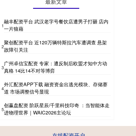
最新文章
融丰配资平台 武汉老字号餐饮店遭男子打砸 店内
1
一片狼藉
聚创配资平台 近120万辆特斯拉汽车遭调查 悬架
2
故障引关注
广州卓信宝配资 专家：遭反制后欧盟才知中方动
3
真格 14比14不对等博弈
外汇配资APP下载 融资资金出逃光模块、存储赛
4
道 市场调整信号显现
创赢盘配资 阶跃星辰/千里科技印奇 ：当智能体走
5
进物理世界｜WAIC2026主论坛
在线配资开户