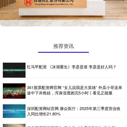
推荐资讯
红马甲配资 《冰湖重生》李彦是谁 李彦是好人吗？
361股票配资网官网 “女儿说我是大英雄” 外卖小哥送单
途中下井救娃，浑身湿透跑完5小时丨看见正能量
深圳配资网站官网 康众医疗：2025年第三季度营业收
入同比增长21.80%