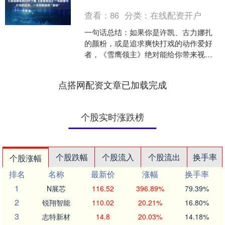
查看：
86
分类：
在线配资开户
一句话总结：如果你是许凯、古力娜扎
的颜粉，或是追求爽快打戏的动作爱好
者，《雪鹰领主》绝对能给你带来视觉
享受；但如果你对剧情逻辑和人物塑造
有较高要求，那它可能会让....
点搭网配资文章已加载完成
个股实时涨跌榜
个股跌幅
个股流入
个股流出
换手率
个股涨幅
排名
名称
最新价
涨幅
换手率
1
N展芯
116.52
396.89%
79.39%
2
锐翔智能
110.02
20.21%
16.80%
3
志特新材
14.8
20.03%
14.18%