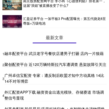
南京股票配资网平台 李小冉《心愿便利贴》排名第一，
这届“浪姐”被直播改变了什么?
汇盈证券平台 一加平板3 Pro配置曝光：第五代骁龙8至
尊版+万级电池
最新文章
融丰配资平台 武汉老字号餐饮店遭男子打砸 店内一片狼藉
1
聚创配资平台 近120万辆特斯拉汽车遭调查 悬架故障引关注
2
广州卓信宝配资 专家：遭反制后欧盟才知中方动真格 14比
3
14不对等博弈
外汇配资APP下载 融资资金出逃光模块、存储赛道 市场调
4
整信号显现
创赢盘配资 阶跃星辰/千里科技印奇 ：当智能体走进物理世