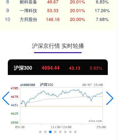
8
耐科装备
49.67
20.01%
6.83%
9
一博科技
53.33
20.01%
17.26%
10
方邦股份
146.16
20.00%
7.68%
沪深京行情 实时轮播
沪深300
4694.44
北
43.13
0.93%