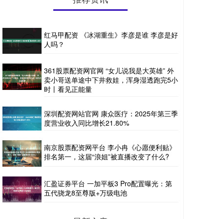
红马甲配资 《冰湖重生》李彦是谁 李彦是好
人吗？
361股票配资网官网 “女儿说我是大英雄” 外
卖小哥送单途中下井救娃，浑身湿透跑完5小
时丨看见正能量
深圳配资网站官网 康众医疗：2025年第三季
度营业收入同比增长21.80%
南京股票配资网平台 李小冉《心愿便利贴》
排名第一，这届“浪姐”被直播改变了什么?
汇盈证券平台 一加平板3 Pro配置曝光：第
五代骁龙8至尊版+万级电池