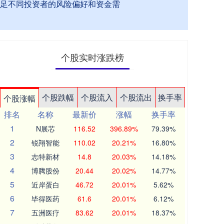
满足不同投资者的风险偏好和资金需
个股实时涨跌榜
个股跌幅
个股流入
个股流出
换手率
个股涨幅
排名
名称
最新价
涨幅
换手率
1
N展芯
116.52
396.89%
79.39%
2
锐翔智能
110.02
20.21%
16.80%
3
志特新材
14.8
20.03%
14.18%
4
博腾股份
20.44
20.02%
14.77%
5
近岸蛋白
46.72
20.01%
5.62%
6
毕得医药
61.6
20.01%
6.12%
7
五洲医疗
83.62
20.01%
18.37%