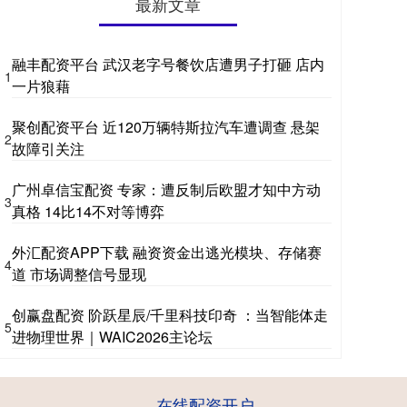
最新文章
融丰配资平台 武汉老字号餐饮店遭男子打砸 店内
1
一片狼藉
聚创配资平台 近120万辆特斯拉汽车遭调查 悬架
2
故障引关注
广州卓信宝配资 专家：遭反制后欧盟才知中方动
3
真格 14比14不对等博弈
外汇配资APP下载 融资资金出逃光模块、存储赛
4
道 市场调整信号显现
创赢盘配资 阶跃星辰/千里科技印奇 ：当智能体走
5
进物理世界｜WAIC2026主论坛
在线配资开户