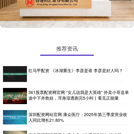
推荐资讯
红马甲配资 《冰湖重生》李彦是谁 李彦是好人吗？
361股票配资网官网 “女儿说我是大英雄” 外卖小哥送单
途中下井救娃，浑身湿透跑完5小时丨看见正能量
深圳配资网站官网 康众医疗：2025年第三季度营业收
入同比增长21.80%