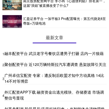
南京股票配资网平台 李小冉《心愿便利贴》排名第一，
这届“浪姐”被直播改变了什么?
汇盈证券平台 一加平板3 Pro配置曝光：第五代骁龙8至
尊版+万级电池
最新文章
融丰配资平台 武汉老字号餐饮店遭男子打砸 店内一片狼藉
1
聚创配资平台 近120万辆特斯拉汽车遭调查 悬架故障引关注
2
广州卓信宝配资 专家：遭反制后欧盟才知中方动真格 14比
3
14不对等博弈
外汇配资APP下载 融资资金出逃光模块、存储赛道 市场调
4
整信号显现
创赢盘配资 阶跃星辰/千里科技印奇 ：当智能体走进物理世