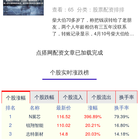
查看：
65
分类：
股票配资排排
柴大伯70多岁了，称把钱误转给了老朋
友，两个人年龄相仿有三五年没联系
了，转账记录显示，4月10号柴大伯给对
方先后转了100元和500元。他说当时也
是转错了，但金....
点搭网配资文章已加载完成
个股实时涨跌榜
个股跌幅
个股流入
个股流出
换手率
个股涨幅
排名
名称
最新价
涨幅
换手率
1
N展芯
116.52
396.89%
79.39%
2
锐翔智能
110.02
20.21%
16.80%
3
志特新材
14.8
20.03%
14.18%