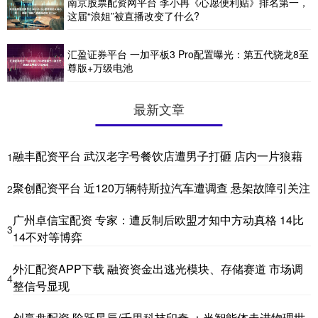
南京股票配资网平台 李小冉《心愿便利贴》排名第一，
这届“浪姐”被直播改变了什么?
汇盈证券平台 一加平板3 Pro配置曝光：第五代骁龙8至
尊版+万级电池
最新文章
融丰配资平台 武汉老字号餐饮店遭男子打砸 店内一片狼藉
1
聚创配资平台 近120万辆特斯拉汽车遭调查 悬架故障引关注
2
广州卓信宝配资 专家：遭反制后欧盟才知中方动真格 14比
3
14不对等博弈
外汇配资APP下载 融资资金出逃光模块、存储赛道 市场调
4
整信号显现
创赢盘配资 阶跃星辰/千里科技印奇 ：当智能体走进物理世