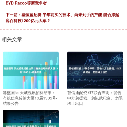
BYD Racco等新竞争者
下一篇：
鑫恒盈配资 半年前买的技术、尚未到手的产能 能否撑起
容百科技1200亿元大单？
相关文章
港盛国际 天威视讯招标结果：
智信通配资 G7联合声明：警告
有线信息传输大厦19层1905号-
中方勿援俄、勿以武犯台、勿限
结果公告
稀土出口