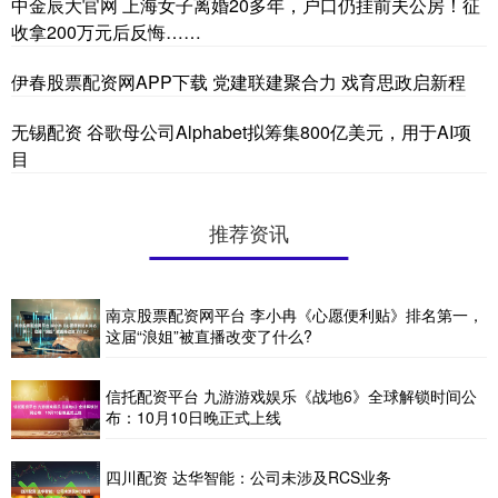
中金辰大官网 上海女子离婚20多年，户口仍挂前夫公房！征
收拿200万元后反悔……
伊春股票配资网APP下载 党建联建聚合力 戏育思政启新程
无锡配资 谷歌母公司Alphabet拟筹集800亿美元，用于AI项
目
推荐资讯
南京股票配资网平台 李小冉《心愿便利贴》排名第一，
这届“浪姐”被直播改变了什么?
信托配资平台 九游游戏娱乐《战地6》全球解锁时间公
布：10月10日晚正式上线
四川配资 达华智能：公司未涉及RCS业务