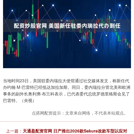
当地时间23日，美国驻委内瑞拉大使馆通过社交媒体发文，称新任代
办约翰·M·巴雷特已经抵达加拉加斯。同日，委内瑞拉分管北美和欧洲
事务的副外长奥利弗·布兰科表示，已代表委代总统罗德里格斯会见了
巴雷特。（央视）
点搭网配资提示：文章来自网络，不代表本站观点。
上一篇：
天通盈配资官网 日产推出2026款Sakura改款车型以应对